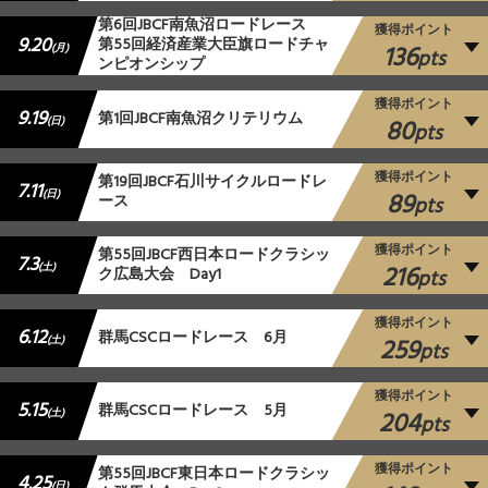
第6回JBCF南魚沼ロードレース
獲得ポイント
9.20
第55回経済産業大臣旗ロードチャ
136
(月)
pts
ンピオンシップ
獲得ポイント
9.19
第1回JBCF南魚沼クリテリウム
80
(日)
pts
獲得ポイント
第19回JBCF石川サイクルロードレ
7.11
89
(日)
ース
pts
獲得ポイント
第55回JBCF西日本ロードクラシッ
7.3
216
(土)
ク広島大会 Day1
pts
獲得ポイント
6.12
群⾺CSCロードレース 6月
259
(土)
pts
獲得ポイント
5.15
群馬CSCロードレース 5月
204
(土)
pts
獲得ポイント
第55回JBCF東日本ロードクラシッ
4.25
(日)