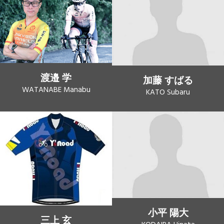
渡邉 学
加藤 すばる
WATANABE Manabu
KATO Subaru
小平 陽大
三上 玄