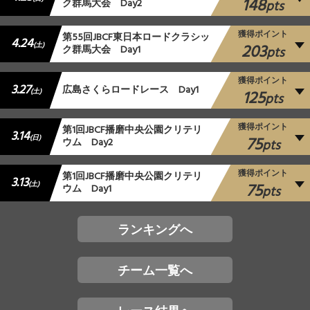
148
ク群馬大会 Day2
pts
獲得ポイント
第55回JBCF東日本ロードクラシッ
4.24
203
(土)
ク群馬大会 Day1
pts
獲得ポイント
3.27
広島さくらロードレース Day1
125
(土)
pts
獲得ポイント
第1回JBCF播磨中央公園クリテリ
3.14
75
(日)
ウム Day2
pts
獲得ポイント
第1回JBCF播磨中央公園クリテリ
3.13
75
(土)
ウム Day1
pts
ランキングへ
チーム一覧へ