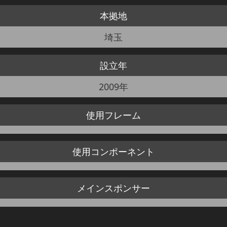
本拠地
JBCF ROAD SERIESとは
埼玉
設立年
2009年
使用
フレーム
使用
コンポーネント
メイン
スポンサー