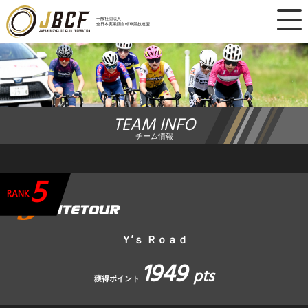
×
一般社団法人
全日本実業団自転車競技連盟
ニュース
レース日程
TEAM INFO
ランキング
チーム情報
レース結果
5
チーム・選手
RANK
競技ガイド
Ｙ’ｓ Ｒｏａｄ
1949
加盟・登録
pts
獲得ポイント
エントリー