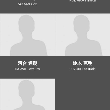
KODAIRA Hinata
MIKAMI Gen
河合 達朗
鈴木 克明
KAWAI Tatsuro
SUZUKI Katsuaki