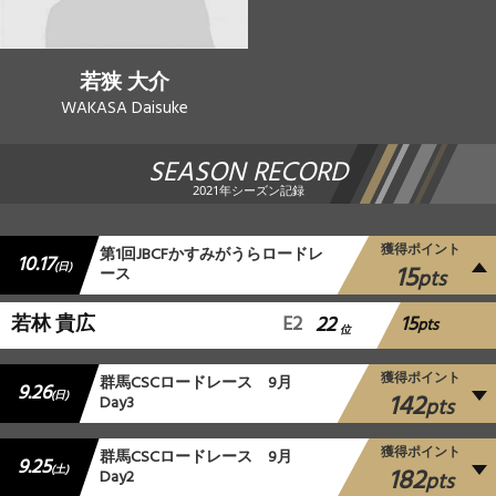
若狭 大介
WAKASA Daisuke
SEASON RECORD
2021年シーズン記録
獲得ポイント
第1回JBCFかすみがうらロードレ
10.17
15
(日)
ース
pts
15
若林 貴広
E2
22
pts
位
獲得ポイント
群⾺CSCロードレース 9月
9.26
142
(日)
Day3
pts
獲得ポイント
群⾺CSCロードレース 9月
9.25
182
(土)
Day2
pts