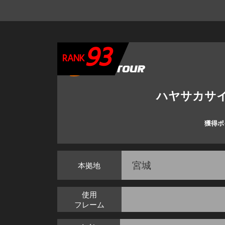
93
RANK
ハヤサカサ
獲得ポ
宮城
本拠地
使用
フレーム