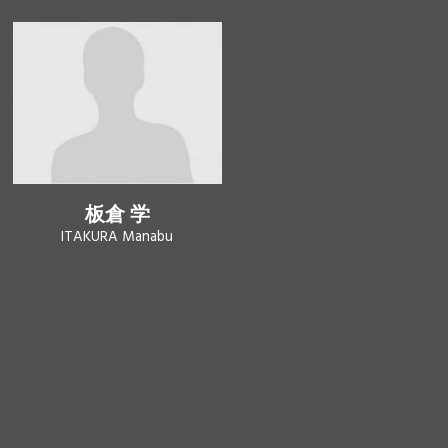
板倉 学
ITAKURA Manabu