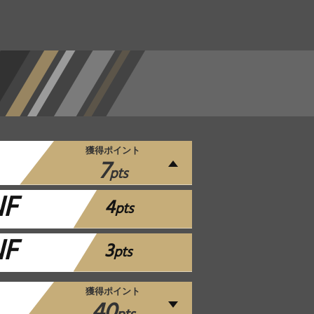
獲得ポイント
7
pts
NF
4
pts
NF
3
pts
獲得ポイント
40