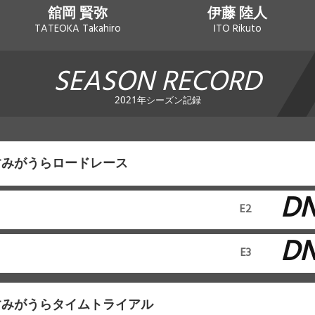
舘岡 賢弥
伊藤 陸人
TATEOKA Takahiro
ITO Rikuto
SEASON RECORD
2021年シーズン記録
かすみがうらロードレース
D
E2
D
E3
かすみがうらタイムトライアル