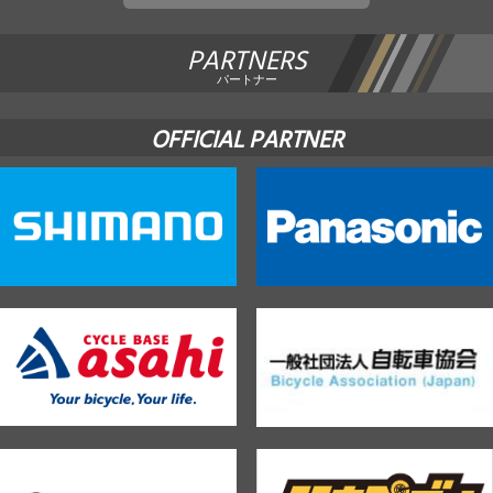
PARTNERS
パートナー
OFFICIAL PARTNER