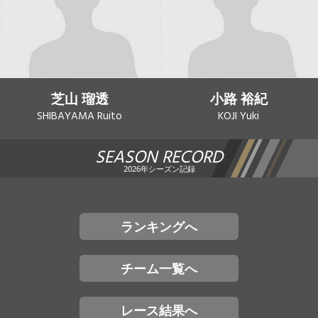
芝山 瑠透
小路 裕紀
SHIBAYAMA Ruito
KOJI Yuki
SEASON RECORD
2026年シーズン記録
ランキングへ
チーム一覧へ
レース結果へ