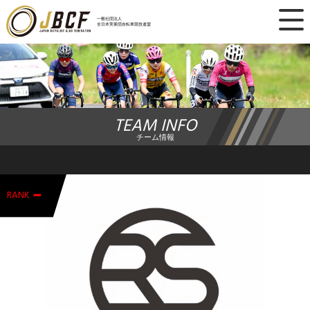
×
一般社団法人
全日本実業団自転車競技連盟
ニュース
レース日程
TEAM INFO
ランキング
チーム情報
レース結果
-
チーム・選手
RANK
競技ガイド
加盟・登録
エントリー