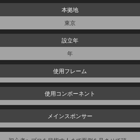
本拠地
JBCF ROAD SERIESとは
東京
設立年
年
使用
フレーム
使用
コンポーネント
メイン
スポンサー