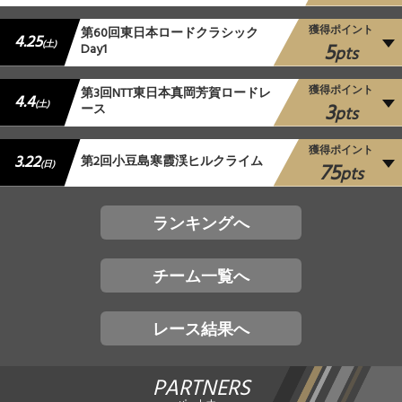
獲得ポイント
第60回東日本ロードクラシック
4.25
5
(土)
Day1
pts
獲得ポイント
第3回NTT東日本真岡芳賀ロードレ
4.4
3
(土)
ース
pts
獲得ポイント
3.22
第2回小豆島寒霞渓ヒルクライム
75
(日)
pts
ランキングへ
チーム一覧へ
レース結果へ
PARTNERS