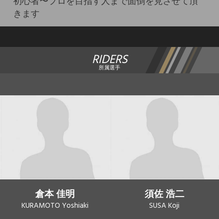
初心者〜プロを目指す人まで面倒を見させて頂
きます
RIDERS
所属選手
倉本 佳明
須佐 浩二
KURAMOTO Yoshiaki
SUSA Koji