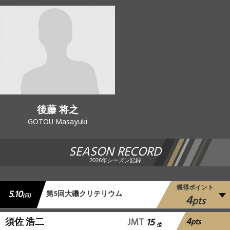
後藤 将之
GOTOU Masayuki
SEASON RECORD
2026年シーズン記録
獲得ポイント
5.10
第5回大磯クリテリウム
4
(日)
pts
4
須佐 浩二
JMT
15
pts
位