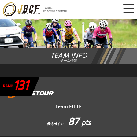
×
一般社団法人
全日本実業団自転車競技連盟
ニュース
レース日程
TEAM INFO
ランキング
チーム情報
レース結果
131
チーム・選手
RANK
競技ガイド
Team FITTE
87
加盟・登録
pts
獲得ポイント
エントリー