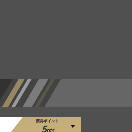
獲得ポイント
5
pts