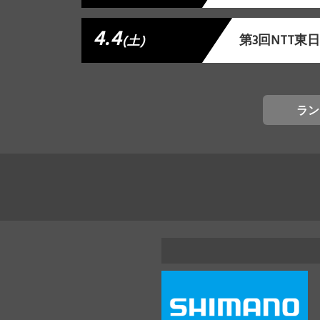
4.4
第3回NTT
(土)
ラン