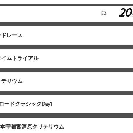
20
E2
ードレース
タイムトライアル
リテリウム
ロードクラシックDay1
東日本宇都宮清原クリテリウム