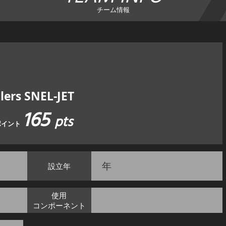
チーム情報
lers SNEL-JET
165
pts
ポイント
年
設立年
使用
コンポーネント