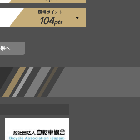
獲得ポイント
104
pts
結果へ