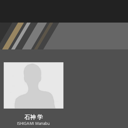
石神 学
ISHIGAMI Manabu