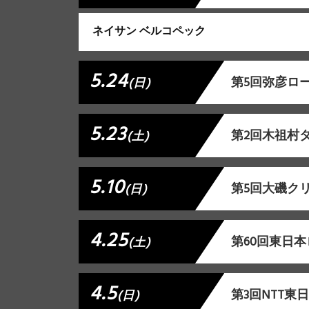
ネイサン ベルコペック
5.24
第5回弥彦ロ
(日)
5.23
第2回木祖村
(土)
5.10
第5回大磯ク
(日)
4.25
第60回東日本
(土)
4.5
第3回NTT
(日)