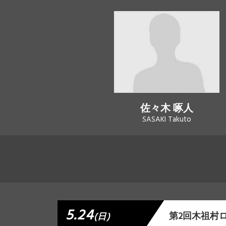
佐々木 啄人
SASAKI Takuto
5.24
第2回木祖村
(日)