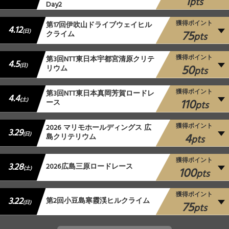
1
pts
Day2
獲得ポイント
第17回伊吹山ドライブウェイヒル
4.12
75
(日)
クライム
pts
獲得ポイント
第3回NTT東日本宇都宮清原クリテ
4.5
50
(日)
リウム
pts
獲得ポイント
第3回NTT東日本真岡芳賀ロードレ
4.4
110
(土)
ース
pts
獲得ポイント
2026 マリモホールディングス 広
3.29
4
(日)
島クリテリウム
pts
獲得ポイント
3.28
2026広島三原ロードレース
100
(土)
pts
獲得ポイント
3.22
第2回小豆島寒霞渓ヒルクライム
75
(日)
pts