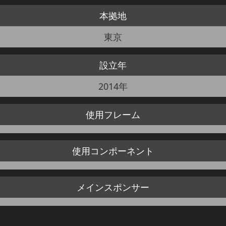
本拠地
JBCF ROAD SERIESとは
東京
設立年
2014年
使用
フレーム
使用
コンポーネント
メイン
スポンサー