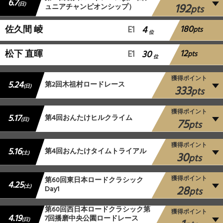
6.7
192
(日)
ュニアチャンピオンシップ）
pts
180
佐久間 崚
E1
4
pts
位
12
松下 直暉
E1
30
pts
位
獲得ポイント
5.24
第2回木祖村ロードレース
333
(日)
pts
獲得ポイント
5.17
第4回おんたけヒルクライム
75
(日)
pts
獲得ポイント
5.16
第4回おんたけタイムトライアル
30
(土)
pts
獲得ポイント
第60回東日本ロードクラシック
4.25
28
(土)
Day1
pts
第60回西日本ロードクラシック第
獲得ポイント
4.19
7回播磨中央公園ロードレース
(日)