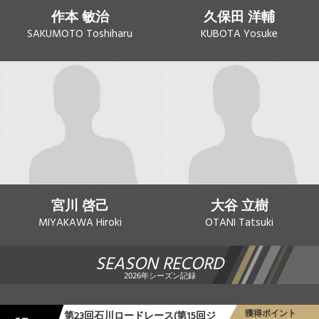
作本 敏治
久保田 洋輔
SAKUMOTO Toshiharu
KUBOTA Yosuke
宮川 啓己
大谷 立樹
MIYAKAWA Hiroki
OTANI Tatsuki
SEASON RECORD
2026年シーズン記録
獲得ポイント
第23回石川ロードレース(第15回ジ