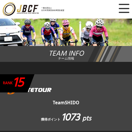
×
一般社団法人
全日本実業団自転車競技連盟
ニュース
レース日程
TEAM INFO
ランキング
チーム情報
レース結果
15
チーム・選手
RANK
競技ガイド
TeamSHIDO
1073
加盟・登録
pts
獲得ポイント
エントリー