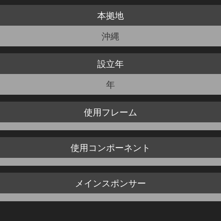
本拠地
JBCF ROAD SERIESとは
沖縄
設立年
年
使用
フレーム
使用
コンポーネント
メイン
スポンサー