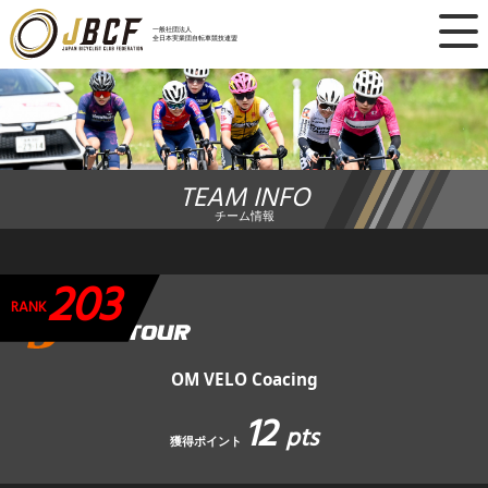
×
一般社団法人
全日本実業団自転車競技連盟
ニュース
レース日程
TEAM INFO
ランキング
チーム情報
レース結果
203
チーム・選手
RANK
競技ガイド
OM VELO Coacing
12
加盟・登録
pts
獲得ポイント
エントリー