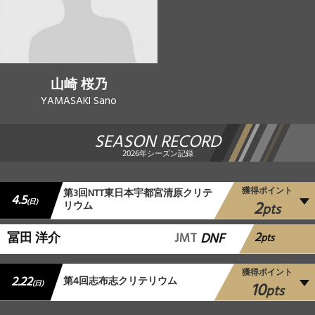
山崎 桜乃
YAMASAKI Sano
SEASON RECORD
2026年シーズン記録
獲得ポイント
第3回NTT東日本宇都宮清原クリテ
4.5
2
(日)
リウム
pts
2
冨田 洋介
JMT
DNF
pts
獲得ポイント
2.22
第4回志布志クリテリウム
10
(日)
pts