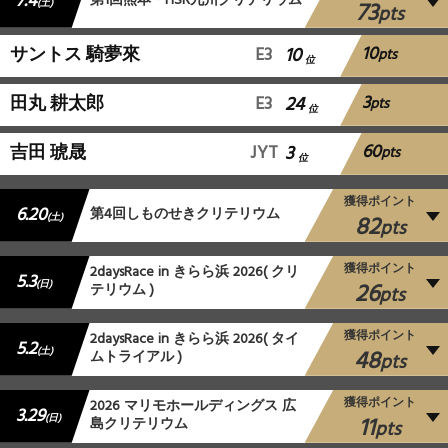
7.4
第1回熊本・HSR九州クリテリウム
73
(土)
pts
10
サントス 騎夢來
E3
10
pts
位
3
田丸 耕太郎
E3
24
pts
位
60
吉田 琥晟
JYT
3
pts
位
獲得ポイント
6.20
第4回しものせきクリテリウム
82
(土)
pts
獲得ポイント
2daysRace in きらら浜 2026( クリ
5.3
26
(日)
テリウム )
pts
獲得ポイント
2daysRace in きらら浜 2026( タイ
5.2
48
(土)
ムトライアル )
pts
獲得ポイント
2026 マリモホールディングス 広
3.29
11
(日)
島クリテリウム
pts