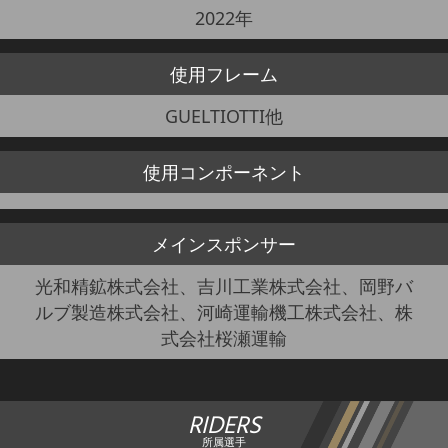
2022年
使用
フレーム
GUELTIOTTI他
使用
コンポーネント
メイン
スポンサー
光和精鉱株式会社、吉川工業株式会社、岡野バ
ルブ製造株式会社、河崎運輸機工株式会社、株
式会社桜瀬運輸
RIDERS
所属選手