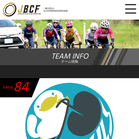
×
一般社団法人
全日本実業団自転車競技連盟
ニュース
レース日程
TEAM INFO
ランキング
チーム情報
レース結果
84
チーム・選手
RANK
競技ガイド
加盟・登録
エントリー