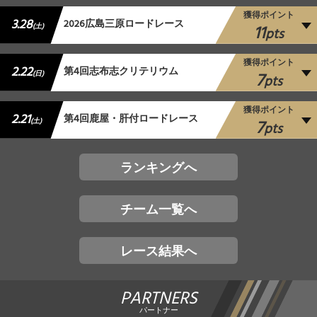
獲得ポイント
3.28
2026広島三原ロードレース
11
(土)
pts
獲得ポイント
2.22
第4回志布志クリテリウム
7
(日)
pts
獲得ポイント
2.21
第4回鹿屋・肝付ロードレース
7
(土)
pts
ランキングへ
チーム一覧へ
レース結果へ
PARTNERS
パートナー