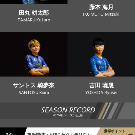
藤本 海月
田丸 耕太郎
FUJIMOTO Mitsuki
TAMARU Kotaro
吉田 琥晟
サントス 騎夢來
YOSHIDA Ryusei
SANTOSU Kiara
SEASON RECORD
2026年シーズン記録
獲得ポイント