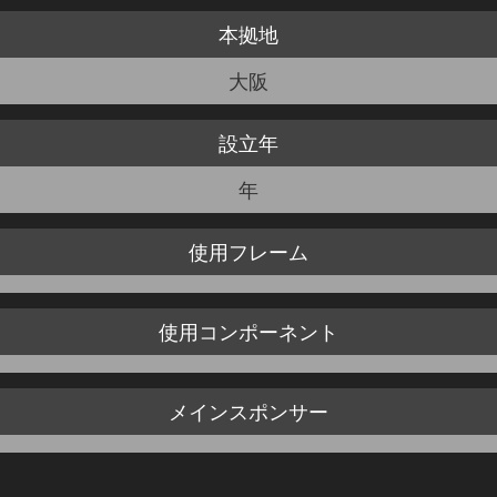
本拠地
JBCF ROAD SERIESとは
大阪
設立年
年
使用
フレーム
使用
コンポーネント
メイン
スポンサー