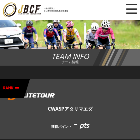
×
一般社団法人
全日本実業団自転車競技連盟
ニュース
レース日程
TEAM INFO
ランキング
チーム情報
レース結果
-
チーム・選手
RANK
競技ガイド
CWASPアタリマエダ
-
加盟・登録
pts
獲得ポイント
エントリー