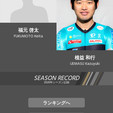
福元 啓太
FUKUMOTO Keita
植益 和行
UEMASU Kazuyuki
SEASON RECORD
2026年シーズン記録
ランキングへ