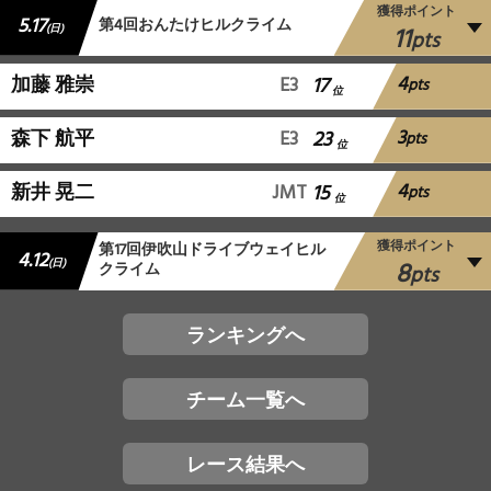
獲得ポイント
5.17
第4回おんたけヒルクライム
11
(日)
pts
4
加藤 雅崇
E3
17
pts
位
3
森下 航平
E3
23
pts
位
4
新井 晃二
JMT
15
pts
位
獲得ポイント
第17回伊吹山ドライブウェイヒル
4.12
8
(日)
クライム
pts
ランキングへ
チーム一覧へ
レース結果へ