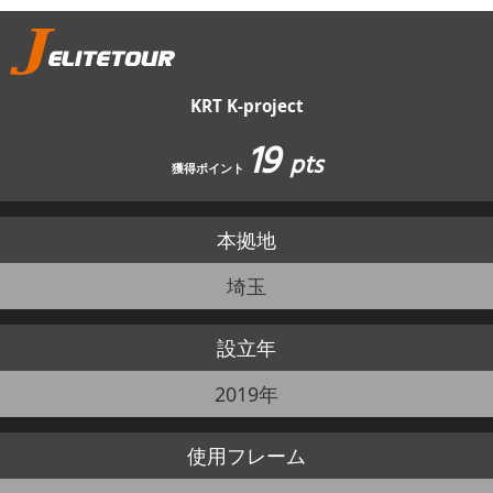
JBCF ROAD SERIESとは
KRT K-project
19
pts
獲得ポイント
本拠地
埼玉
設立年
2019年
使用
フレーム