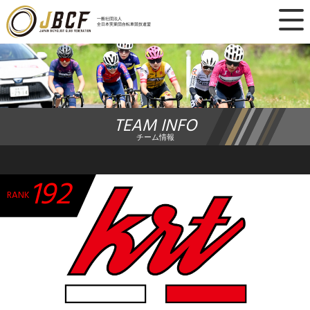
×
一般社団法人
全日本実業団自転車競技連盟
ニュース
レース日程
TEAM INFO
ランキング
チーム情報
レース結果
192
チーム・選手
RANK
競技ガイド
加盟・登録
エントリー