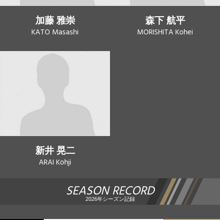
加藤 雅崇
森下 航平
KATO Masashi
MORISHITA Kohei
新井 晃二
ARAI Kohji
SEASON RECORD
2026年シーズン記録