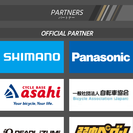
PARTNERS
パートナー
OFFICIAL PARTNER