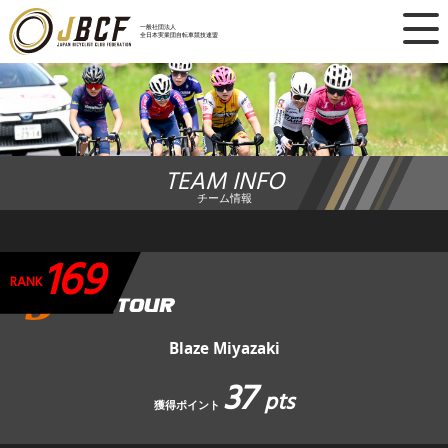
×
一般社団法人
全日本実業団自転車競技連盟
ニュース
レース日程
TEAM INFO
ランキング
チーム情報
レース結果
169
チーム・選手
RANK
競技ガイド
Blaze Miyazaki
37
加盟・登録
pts
獲得ポイント
エントリー