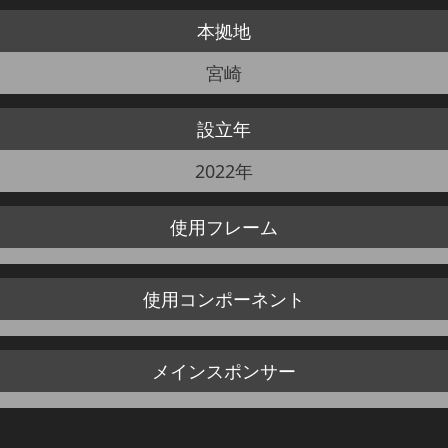
本拠地
JBCF ROAD SERIESとは
宮崎
設立年
2022年
使用
フレーム
使用
コンポーネント
メイン
スポンサー