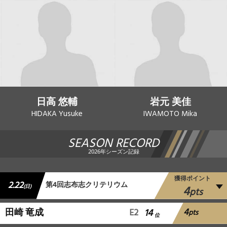
日高 悠輔
岩元 美佳
HIDAKA Yusuke
IWAMOTO Mika
SEASON RECORD
2026年シーズン記録
獲得ポイント
2.22
第4回志布志クリテリウム
4
(日)
pts
4
田崎 竜成
E2
14
pts
位