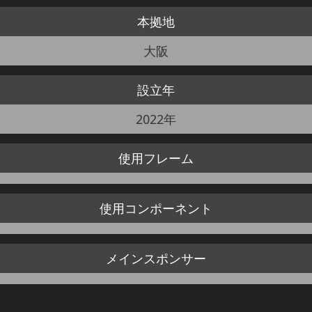
本拠地
JBCF ROAD SERIESとは
大阪
設立年
2022年
使用
フレーム
使用
コンポーネント
メイン
スポンサー