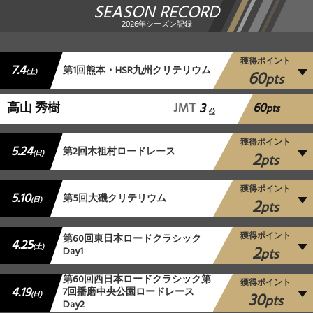
SEASON RECORD
2026年シーズン記録
獲得ポイント
7.4
第1回熊本・HSR九州クリテリウム
60
(土)
pts
60
高山 秀樹
JMT
3
pts
位
獲得ポイント
5.24
第2回木祖村ロードレース
2
(日)
pts
獲得ポイント
5.10
第5回大磯クリテリウム
2
(日)
pts
獲得ポイント
第60回東日本ロードクラシック
4.25
2
(土)
Day1
pts
第60回西日本ロードクラシック第
獲得ポイント
4.19
7回播磨中央公園ロードレース
30
(日)
pts
Day2