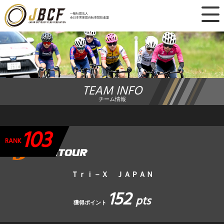
×
一般社団法人
全日本実業団自転車競技連盟
ニュース
レース日程
TEAM INFO
ランキング
チーム情報
レース結果
103
チーム・選手
RANK
競技ガイド
Ｔｒｉ－Ｘ ＪＡＰＡＮ
152
加盟・登録
pts
獲得ポイント
エントリー