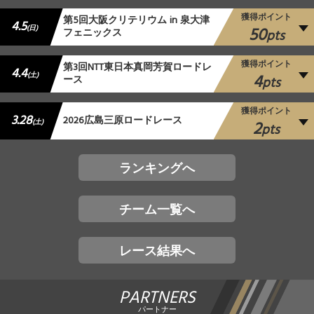
獲得ポイント
第5回大阪クリテリウム in 泉大津
4.5
50
(日)
フェニックス
pts
獲得ポイント
第3回NTT東日本真岡芳賀ロードレ
4.4
4
(土)
ース
pts
獲得ポイント
3.28
2026広島三原ロードレース
2
(土)
pts
ランキングへ
チーム一覧へ
レース結果へ
PARTNERS
パートナー