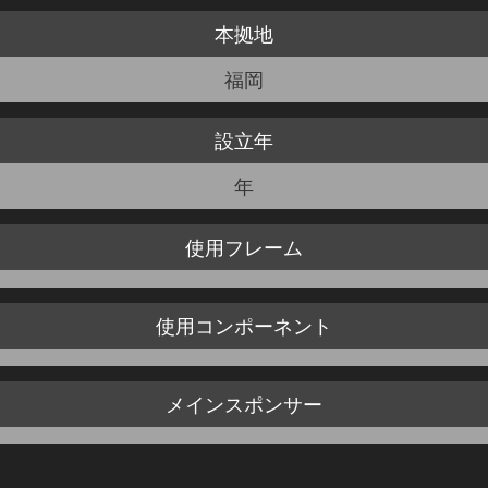
本拠地
JBCF ROAD SERIESとは
福岡
設立年
年
使用
フレーム
使用
コンポーネント
メイン
スポンサー