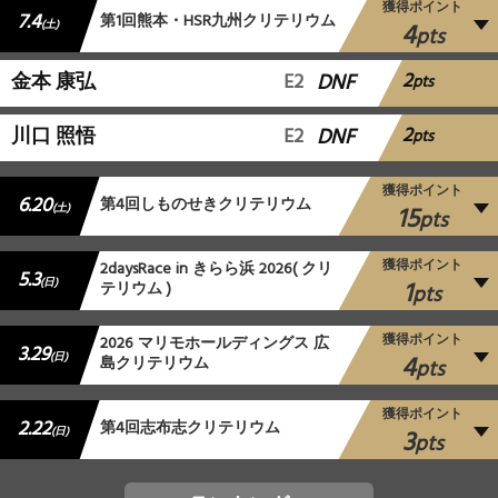
獲得ポイント
7.4
第1回熊本・HSR九州クリテリウム
4
(土)
pts
2
金本 康弘
E2
DNF
pts
2
川口 照悟
E2
DNF
pts
獲得ポイント
6.20
第4回しものせきクリテリウム
15
(土)
pts
獲得ポイント
2daysRace in きらら浜 2026( クリ
5.3
1
(日)
テリウム )
pts
獲得ポイント
2026 マリモホールディングス 広
3.29
4
(日)
島クリテリウム
pts
獲得ポイント
2.22
第4回志布志クリテリウム
3
(日)
pts