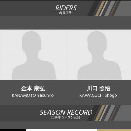
RIDERS
所属選手
金本 康弘
川口 照悟
KANAMOTO Yasuhiro
KAWAGUCHI Shogo
SEASON RECORD
2026年シーズン記録