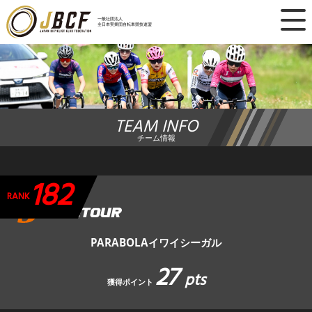
×
一般社団法人
全日本実業団自転車競技連盟
ニュース
レース日程
TEAM INFO
ランキング
チーム情報
レース結果
182
チーム・選手
RANK
競技ガイド
PARABOLAイワイシーガル
27
加盟・登録
pts
獲得ポイント
エントリー