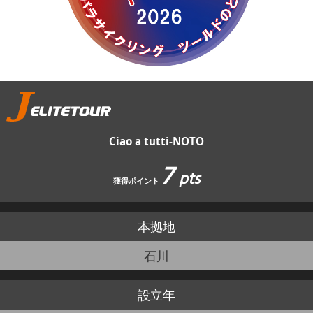
JBCF ROAD SERIESとは
Ciao a tutti-NOTO
7
pts
獲得ポイント
本拠地
石川
設立年