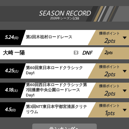
SEASON RECORD
2026年シーズン記録
獲得ポイント
5.24
第2回木祖村ロードレース
2
(日)
pts
2
大崎 一陽
E3
DNF
pts
獲得ポイント
第60回東日本ロードクラシック
4.25
2
(土)
Day1
pts
第60回西日本ロードクラシック第
獲得ポイント
4.18
7回播磨中央公園ロードレース
2
(土)
pts
Day1
獲得ポイント
第3回NTT東日本宇都宮清原クリテ
4.5
1
(日)
リウム
pts
ランキングへ