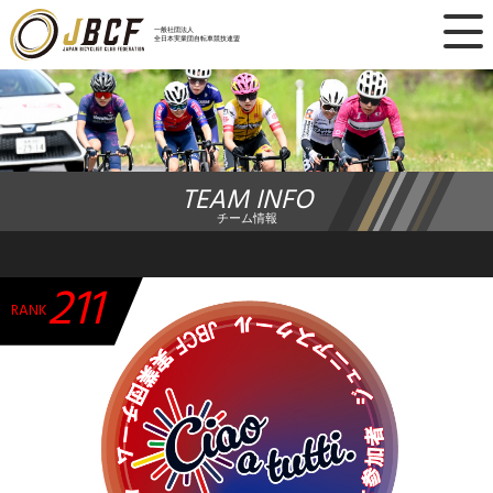
×
一般社団法人
全日本実業団自転車競技連盟
ニュース
レース日程
TEAM INFO
ランキング
チーム情報
レース結果
211
チーム・選手
RANK
競技ガイド
加盟・登録
エントリー