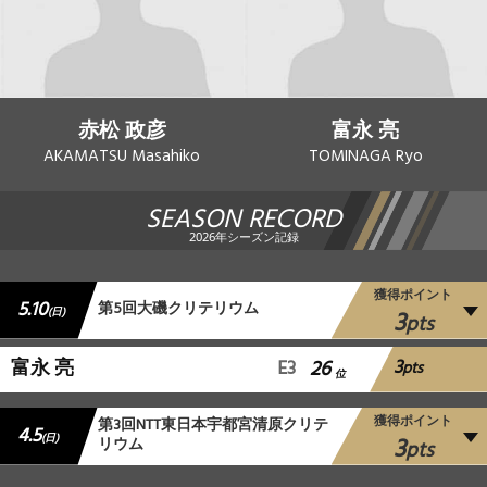
赤松 政彦
富永 亮
AKAMATSU Masahiko
TOMINAGA Ryo
SEASON RECORD
2026年シーズン記録
獲得ポイント
5.10
第5回大磯クリテリウム
3
(日)
pts
3
富永 亮
E3
26
pts
位
獲得ポイント
第3回NTT東日本宇都宮清原クリテ
4.5
3
(日)
リウム
pts