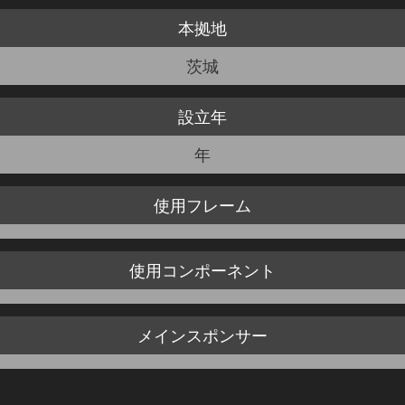
本拠地
JBCF ROAD SERIESとは
茨城
設立年
年
使用
フレーム
使用
コンポーネント
メイン
スポンサー