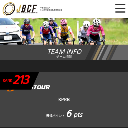
×
一般社団法人
全日本実業団自転車競技連盟
ニュース
レース日程
TEAM INFO
ランキング
チーム情報
レース結果
213
チーム・選手
RANK
競技ガイド
KPRB
6
加盟・登録
pts
獲得ポイント
エントリー