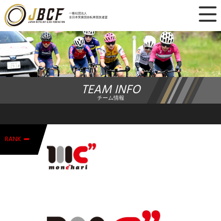
×
一般社団法人
全日本実業団自転車競技連盟
ニュース
レース日程
TEAM INFO
ランキング
チーム情報
レース結果
-
チーム・選手
RANK
競技ガイド
加盟・登録
エントリー