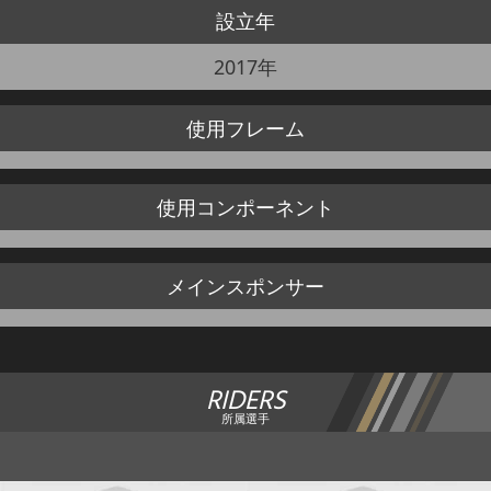
設立年
2017年
使用
フレーム
使用
コンポーネント
メイン
スポンサー
RIDERS
所属選手