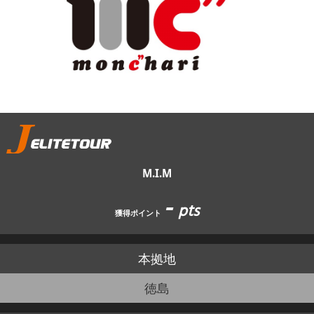
JBCF ROAD SERIESとは
M.I.M
-
pts
獲得ポイント
本拠地
徳島