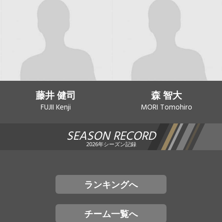
藤井 健司
森 智大
FUJII Kenji
MORI Tomohiro
SEASON RECORD
2026年シーズン記録
ランキングへ
チーム一覧へ