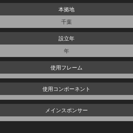
本拠地
JBCF ROAD SERIESとは
千葉
設立年
年
使用
フレーム
使用
コンポーネント
メイン
スポンサー