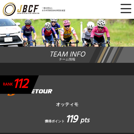
×
一般社団法人
全日本実業団自転車競技連盟
ニュース
レース日程
TEAM INFO
ランキング
チーム情報
レース結果
112
チーム・選手
RANK
競技ガイド
オッティモ
119
加盟・登録
pts
獲得ポイント
エントリー