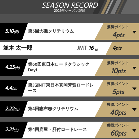
SEASON RECORD
2026年シーズン記録
獲得ポイント
5.10
第5回大磯クリテリウム
4
(日)
pts
4
並木 太一郎
JMT
16
pts
位
獲得ポイント
第60回東日本ロードクラシック
4.25
10
(土)
Day1
pts
獲得ポイント
第3回NTT東日本真岡芳賀ロードレ
4.4
5
(土)
ース
pts
獲得ポイント
2.22
第4回志布志クリテリウム
40
(日)
pts
獲得ポイント
2.21
第4回鹿屋・肝付ロードレース
60
(土)
pts