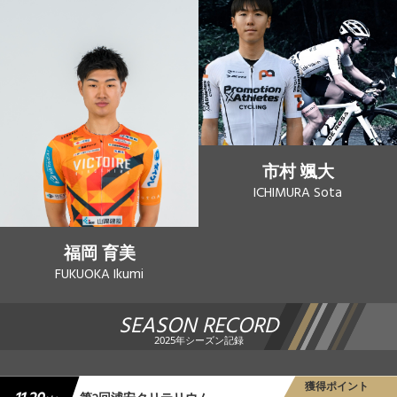
市村 颯大
ICHIMURA Sota
福岡 育美
FUKUOKA Ikumi
SEASON RECORD
2025年シーズン記録
獲得ポイント