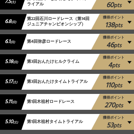
7.5
60
(土)
ライアル
pts
獲得ポイント
第22回石川ロードレース（第14回
6.8
138
(日)
ジュニアチャンピオンシップ）
pts
獲得ポイント
6.1
第4回弥彦ロードレース
46
(日)
pts
獲得ポイント
5.18
第3回おんたけヒルクライム
4
(日)
pts
獲得ポイント
5.17
第3回おんたけタイムトライアル
110
(土)
pts
獲得ポイント
5.11
第1回木祖村ロードレース
270
(日)
pts
獲得ポイント
5.10
第1回木祖村タイムトライアル
53
(土)
pts