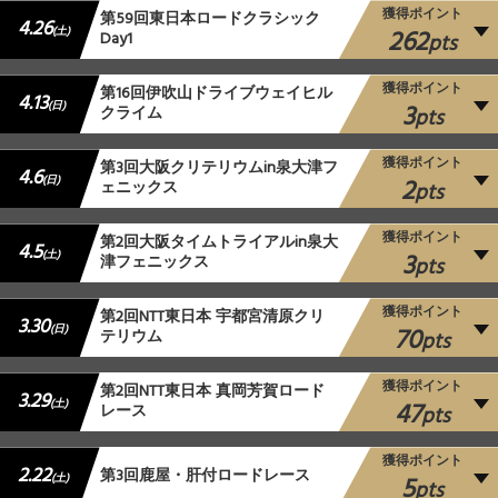
獲得ポイント
第59回東日本ロードクラシック
4.26
262
(土)
Day1
pts
獲得ポイント
第16回伊吹山ドライブウェイヒル
4.13
3
(日)
クライム
pts
獲得ポイント
第3回大阪クリテリウムin泉大津フ
4.6
2
(日)
ェニックス
pts
獲得ポイント
第2回大阪タイムトライアルin泉大
4.5
3
(土)
津フェニックス
pts
獲得ポイント
第2回NTT東日本 宇都宮清原クリ
3.30
70
(日)
テリウム
pts
獲得ポイント
第2回NTT東日本 真岡芳賀ロード
3.29
47
(土)
レース
pts
獲得ポイント
2.22
第3回鹿屋・肝付ロードレース
5
(土)
pts