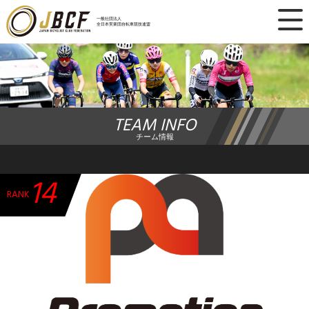
×
一般社団法人
全日本実業団自転車競技連盟
ニュース
レース日程
TEAM INFO
ランキング
チーム情報
レース結果
14
チーム・選手
RANK
競技ガイド
加盟・登録
エントリー