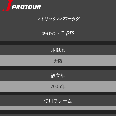
JBCF ROAD SERIESとは
マトリックスパワータグ
-
pts
獲得ポイント
本拠地
大阪
設立年
2006年
使用
フレーム