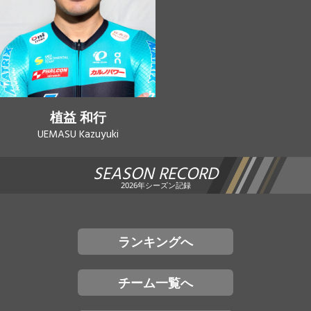
植益 和行
UEMASU Kazuyuki
SEASON RECORD
2026年シーズン記録
ランキングへ
チーム一覧へ