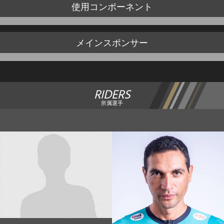
使用
コンポーネント
メイン
スポンサー
RIDERS
所属選手