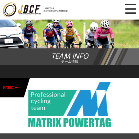
×
一般社団法人
全日本実業団自転車競技連盟
ニュース
レース日程
TEAM INFO
ランキング
チーム情報
レース結果
-
チーム・選手
RANK
競技ガイド
加盟・登録
エントリー