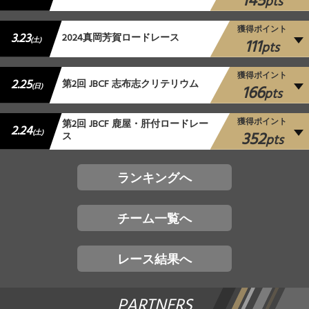
145
pts
獲得ポイント
3.23
2024真岡芳賀ロードレース
111
(土)
pts
獲得ポイント
2.25
第2回 JBCF 志布志クリテリウム
166
(日)
pts
獲得ポイント
第2回 JBCF 鹿屋・肝付ロードレー
2.24
352
(土)
ス
pts
ランキングへ
チーム一覧へ
レース結果へ
PARTNERS