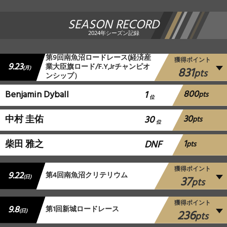
SEASON RECORD
2024年シーズン記録
第9回南魚沼ロードレース(経済産
獲得ポイント
9.23
業大臣旗ロード/F.Y,Jrチャンピオ
831
(月)
pts
ンシップ）
800
Benjamin Dyball
1
pts
位
30
中村 圭佑
30
pts
位
1
柴田 雅之
DNF
pts
獲得ポイント
9.22
第4回南魚沼クリテリウム
37
(日)
pts
獲得ポイント
9.8
第1回新城ロードレース
236
(日)
pts