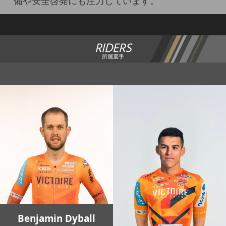
備や安全啓発にも注力しています。
RIDERS
所属選手
Benjamin Dyball