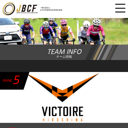
×
一般社団法人
全日本実業団自転車競技連盟
ニュース
レース日程
TEAM INFO
ランキング
チーム情報
レース結果
5
チーム・選手
RANK
競技ガイド
加盟・登録
エントリー