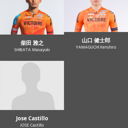
山口 健士郎
柴田 雅之
YAMAGUCHI Kenshiro
SHIBATA Masayuki
Jose Castillo
JOSE Castillo