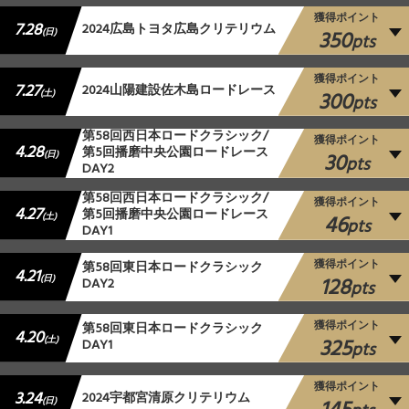
獲得ポイント
7.28
2024広島トヨタ広島クリテリウム
350
(日)
pts
獲得ポイント
7.27
2024山陽建設佐木島ロードレース
300
(土)
pts
第58回西日本ロードクラシック/
獲得ポイント
4.28
第5回播磨中央公園ロードレース
30
(日)
pts
DAY2
第58回西日本ロードクラシック/
獲得ポイント
4.27
第5回播磨中央公園ロードレース
46
(土)
pts
DAY1
獲得ポイント
第58回東日本ロードクラシック
4.21
128
(日)
DAY2
pts
獲得ポイント
第58回東日本ロードクラシック
4.20
325
(土)
DAY1
pts
獲得ポイント
3.24
2024宇都宮清原クリテリウム
(日)