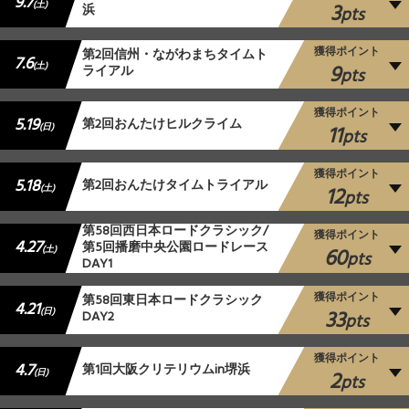
9.7
3
(土)
浜
pts
獲得ポイント
第2回信州・ながわまちタイムト
7.6
9
(土)
ライアル
pts
獲得ポイント
5.19
第2回おんたけヒルクライム
11
(日)
pts
獲得ポイント
5.18
第2回おんたけタイムトライアル
12
(土)
pts
第58回西日本ロードクラシック/
獲得ポイント
4.27
第5回播磨中央公園ロードレース
60
(土)
pts
DAY1
獲得ポイント
第58回東日本ロードクラシック
4.21
33
(日)
DAY2
pts
獲得ポイント
4.7
第1回大阪クリテリウムin堺浜
2
(日)
pts