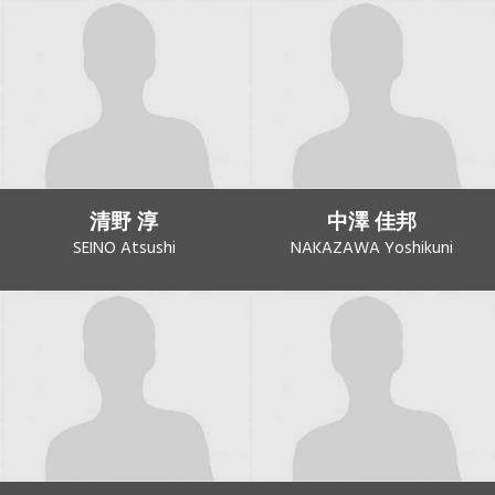
清野 淳
中澤 佳邦
SEINO Atsushi
NAKAZAWA Yoshikuni