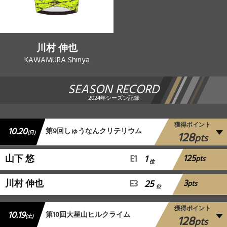
川村 伸也
KAWAMURA Shinya
SEASON RECORD
2024年シーズン記録
獲得ポイント
10.20
第9回しゅうなんクリテリウム
128
(日)
pts
125
山下 悠
E1
1
pts
位
3
川村 伸也
E3
25
pts
位
獲得ポイント
10.19
第10回大星山ヒルクライム
128
(土)
pts