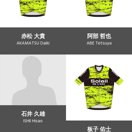
赤松 大貴
阿部 哲也
AKAMATSU Daiki
ABE Tetsuya
石井 久雄
ISHII Hisao
板子 佑士