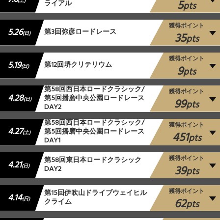
5
(土)
ライアル
pts
獲得ポイント
5.26
第3回弥彦ロードレース
35
(日)
pts
獲得ポイント
5.19
第12回堺クリテリウム
9
(日)
pts
第58回西日本ロードクラシック/
獲得ポイント
4.28
第5回播磨中央公園ロードレース
99
(日)
pts
DAY2
第58回西日本ロードクラシック/
獲得ポイント
4.27
第5回播磨中央公園ロードレース
451
(土)
pts
DAY1
獲得ポイント
第58回東日本ロードクラシック
4.21
39
(日)
DAY2
pts
獲得ポイント
第15回伊吹山ドライブウェイヒル
4.14
62
(日)
クライム
pts