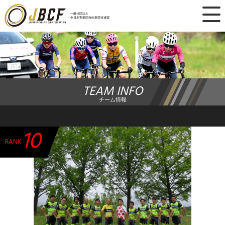
×
一般社団法人
全日本実業団自転車競技連盟
ニュース
レース日程
TEAM INFO
ランキング
チーム情報
レース結果
10
チーム・選手
RANK
競技ガイド
加盟・登録
エントリー