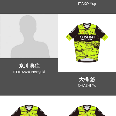
ITAKO Yuji
糸川 典往
ITOGAWA Noriyuki
大橋 悠
OHASHI Yu