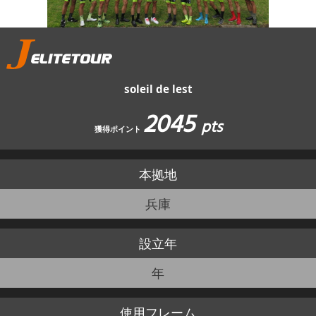
JBCF ROAD SERIESとは
soleil de lest
2045
pts
獲得ポイント
本拠地
兵庫
設立年
年
使用
フレーム