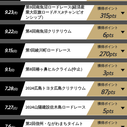
第9回南魚沼ロードレース(経済産
獲得ポイント
9.23
業大臣旗ロード/F.Y,Jrチャンピオ
315
(月)
pts
ンシップ）
獲得ポイント
9.22
第4回南魚沼クリテリウム
6
(日)
pts
獲得ポイント
9.15
第1回綾川町ロードレース
270
(日)
pts
獲得ポイント
9.1
第8回椿ヶ鼻ヒルクライム(中止）
3
(日)
pts
獲得ポイント
7.28
2024広島トヨタ広島クリテリウム
87
(日)
pts
獲得ポイント
7.27
2024山陽建設佐木島ロードレース
5
(土)
pts
獲得ポイント
第2回信州・ながわまちタイムト
7.6