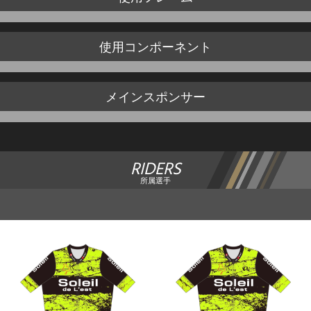
使用
コンポーネント
メイン
スポンサー
RIDERS
所属選手