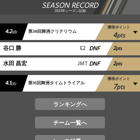
SEASON RECORD
2023年シーズン記録
獲得ポイント
4.2
第38回舞洲クリテリウム
4
(日)
pts
2
谷口 勝
E2
DNF
pts
2
水田 昌宏
JMT
DNF
pts
獲得ポイント
4.1
第16回舞洲タイムトライアル
7
(土)
pts
ランキングへ
チーム一覧へ