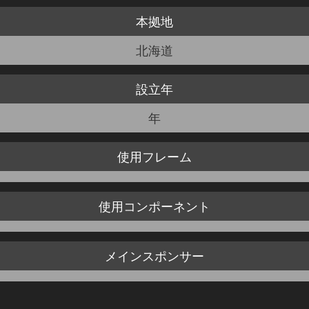
本拠地
JBCF ROAD SERIESとは
北海道
設立年
年
使用
フレーム
使用
コンポーネント
メイン
スポンサー