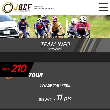
×
一般社団法人
全日本実業団自転車競技連盟
ニュース
レース日程
TEAM INFO
ランキング
チーム情報
レース結果
210
チーム・選手
RANK
競技ガイド
CWASPアタリ前田
11
加盟・登録
pts
獲得ポイント
エントリー