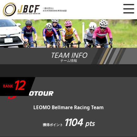
×
一般社団法人
全日本実業団自転車競技連盟
ニュース
レース日程
TEAM INFO
ランキング
チーム情報
レース結果
12
チーム・選手
RANK
競技ガイド
LEOMO Bellmare Racing Team
1104
加盟・登録
pts
獲得ポイント
エントリー