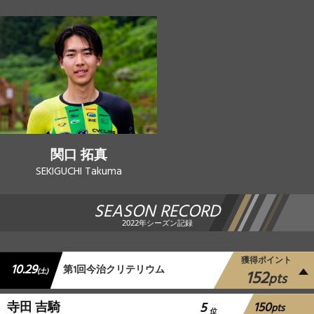
関口 拓真
SEKIGUCHI Takuma
SEASON RECORD
2022年シーズン記録
獲得ポイント
10.29
第1回今治クリテリウム
152
(土)
pts
150
寺田 吉騎
5
pts
位