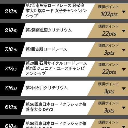
第7回南魚沼ロードレース 経済産
獲得ポイント
9.19
業大臣旗ロード 女子チャンピオン
102
(月)
pts
シップ
獲得ポイント
9.18
第2回南魚沼クリテリウム
22
(日)
pts
獲得ポイント
7.18
第1回古殿ロードレース
3
(月)
pts
第20回 石川サイクルロードレース
獲得ポイント
7.17
第11回ジュニア・ユースチャンピ
22
(日)
pts
オンシップ
獲得ポイント
7.16
第2回石川クリテリウム
3
(土)
pts
獲得ポイント
第56回東日本ロードクラシック修
6.19
3
(日)
善寺大会 DAY2
pts
獲得ポイント
第56回東日本ロードクラシック修
6.18
(土)