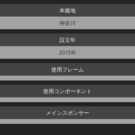
本拠地
JBCF ROAD SERIESとは
神奈川
設立年
2015年
使用
フレーム
使用
コンポーネント
メイン
スポンサー