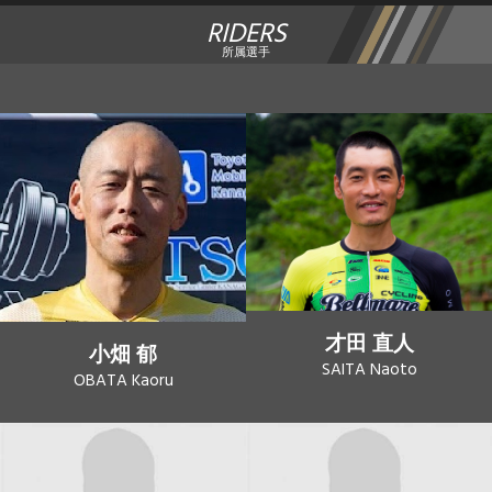
RIDERS
所属選手
才田 直人
小畑 郁
SAITA Naoto
OBATA Kaoru