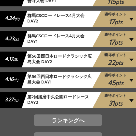
115
善寺大会 DAY1
pts
獲得ポイント
群馬CSCロードレース4月大会
4.24
17
(日)
DAY2
pts
獲得ポイント
群馬CSCロードレース4月大会
4.23
17
(土)
DAY1
pts
獲得ポイント
第56回西日本ロードクラシック広
4.17
22
(日)
島大会 DAY2
pts
獲得ポイント
第56回西日本ロードクラシック広
4.16
45
(土)
島大会 DAY1
pts
獲得ポイント
第2回播磨中央公園ロードレース
3.27
31
(日)
DAY2
pts
ランキングへ