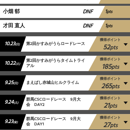
1
小畑 郁
DNF
pts
1
才田 直人
DNF
pts
獲得ポイント
10.23
第2回かすみがうらロードレース
52
(日)
pts
獲得ポイント
第2回かすみがうらタイムトライ
10.22
185
(土)
アル
pts
獲得ポイント
9.25
まえばし赤城山ヒルクライム
265
(日)
pts
獲得ポイント
群馬CSCロードレース 9月大
9.24
21
(土)
会 DAY2
pts
獲得ポイント
群馬CSCロードレース 9月大
9.23
27
(金)
会 DAY1
pts