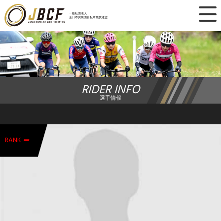
×
一般社団法人
全日本実業団自転車競技連盟
ニュース
レース日程
RIDER INFO
ランキング
選手情報
レース結果
-
チーム・選手
RANK
競技ガイド
加盟・登録
エントリー