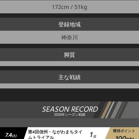
172cm / 51kg
登録地域
神奈川
脚質
主な戦績
SEASON RECORD
2026年シーズン戦績
獲得ポイント
第4回信州・ながわまちタイ
1
7.4
(土)
ムトライアル
位