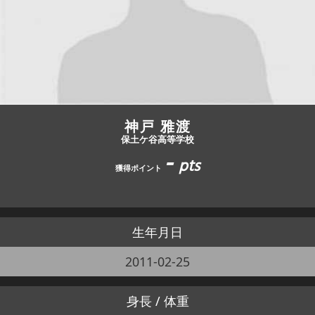
JBCF ROAD SERIESとは
神戸 雅渡
保土ケ谷高等学校
-
pts
獲得ポイント
生年月日
2011-02-25
身長 / 体重