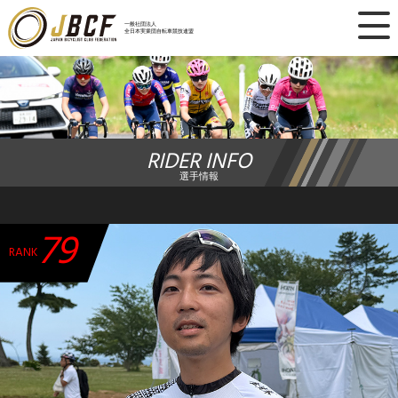
×
一般社団法人
全日本実業団自転車競技連盟
ニュース
レース日程
RIDER INFO
ランキング
選手情報
レース結果
79
チーム・選手
RANK
競技ガイド
加盟・登録
エントリー