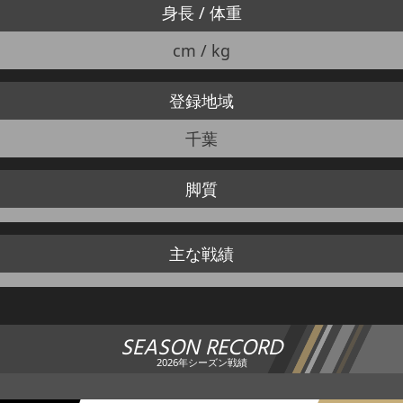
身長 / 体重
cm / kg
登録地域
千葉
脚質
主な戦績
SEASON RECORD
2026年シーズン戦績