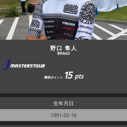
JBCF ROAD SERIESとは
野口 隼人
BRAGS
15
pts
獲得ポイント
生年月日
1991-05-16