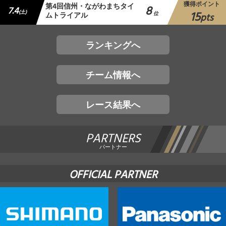
獲得ポイント
第4回信州・ながわまちタイ
8
7.4
15
(土)
ムトライアル
位
pts
ランキングへ
チーム情報へ
レース結果へ
PARTNERS
パートナー
OFFICIAL PARTNER