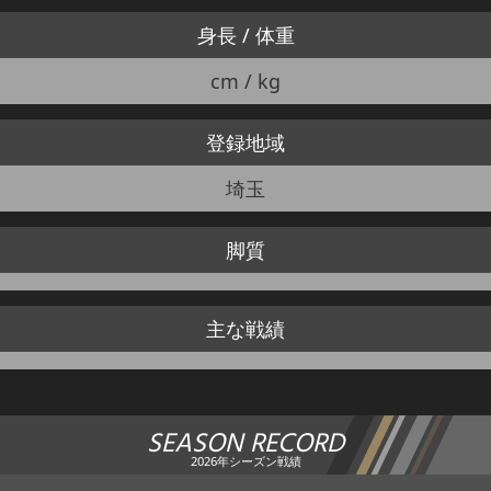
身長 / 体重
cm / kg
登録地域
埼玉
脚質
主な戦績
SEASON RECORD
2026年シーズン戦績