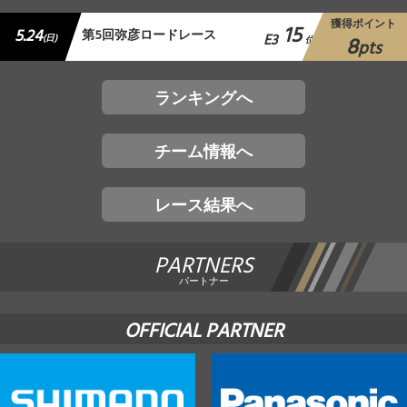
獲得ポイント
15
5.24
第5回弥彦ロードレース
E3
8
(日)
位
pts
ランキングへ
チーム情報へ
レース結果へ
PARTNERS
パートナー
OFFICIAL PARTNER