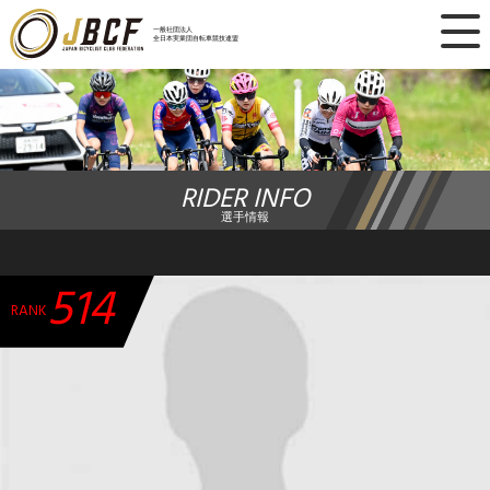
×
一般社団法人
全日本実業団自転車競技連盟
ニュース
レース日程
RIDER INFO
ランキング
選手情報
レース結果
514
チーム・選手
RANK
競技ガイド
加盟・登録
エントリー