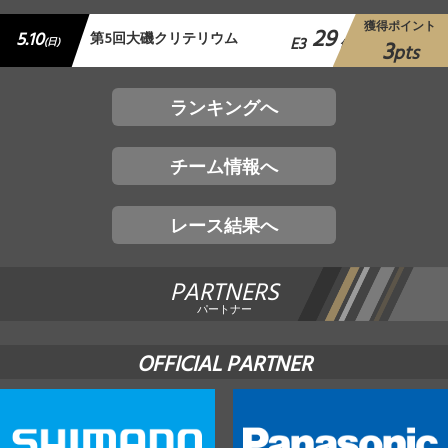
獲得ポイント
29
5.10
第5回大磯クリテリウム
E3
3
(日)
位
pts
ランキングへ
チーム情報へ
レース結果へ
PARTNERS
パートナー
OFFICIAL PARTNER