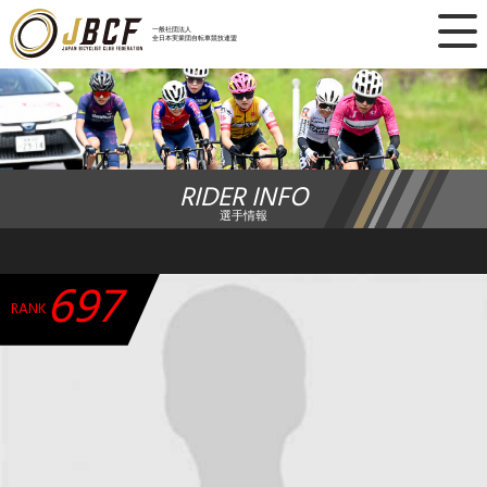
×
一般社団法人
全日本実業団自転車競技連盟
ニュース
レース日程
RIDER INFO
ランキング
選手情報
レース結果
697
チーム・選手
RANK
競技ガイド
加盟・登録
エントリー