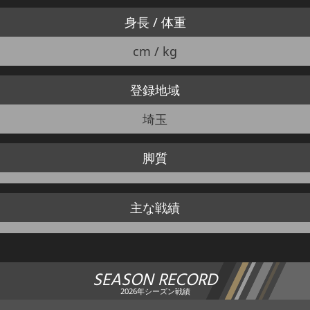
身長 / 体重
cm / kg
登録地域
埼玉
脚質
主な戦績
SEASON RECORD
2026年シーズン戦績