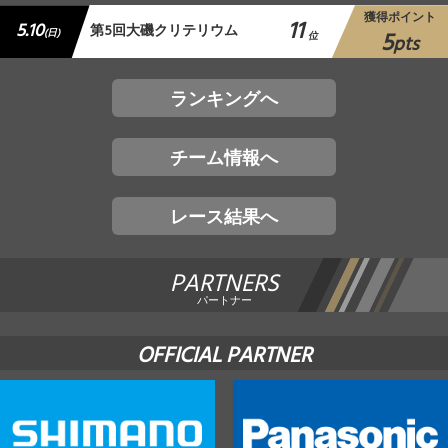
獲得ポイント
11
5.10
第5回大磯クリテリウム
5
(日)
位
pts
ランキングへ
チーム情報へ
レース結果へ
PARTNERS
パートナー
OFFICIAL PARTNER