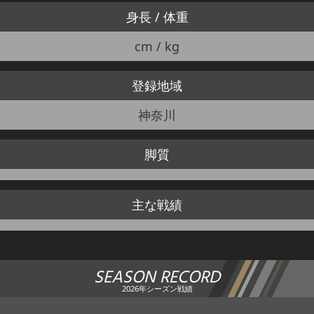
身長 / 体重
cm / kg
登録地域
神奈川
脚質
主な戦績
SEASON RECORD
2026年シーズン戦績