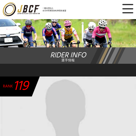
×
一般社団法人
全日本実業団自転車競技連盟
ニュース
レース日程
RIDER INFO
ランキング
選手情報
レース結果
119
チーム・選手
RANK
競技ガイド
加盟・登録
エントリー