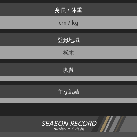
身長 / 体重
cm / kg
登録地域
栃木
脚質
主な戦績
SEASON RECORD
2026年シーズン戦績