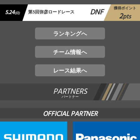
獲得ポイント
DNF
5.24
第5回弥彦ロードレース
2
(日)
pts
ランキングへ
チーム情報へ
レース結果へ
PARTNERS
パートナー
OFFICIAL PARTNER