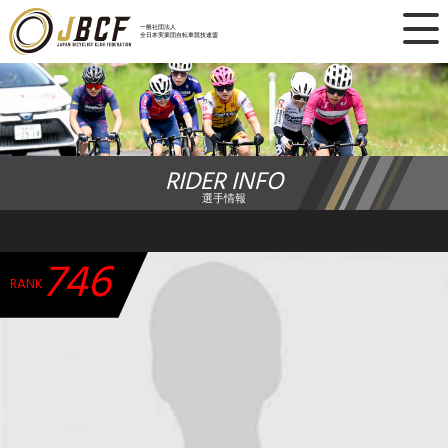
×
一般社団法人
全日本実業団自転車競技連盟
ニュース
レース日程
RIDER INFO
ランキング
選手情報
レース結果
746
チーム・選手
RANK
競技ガイド
加盟・登録
エントリー