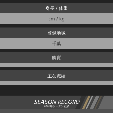
身長 / 体重
cm / kg
登録地域
千葉
脚質
主な戦績
SEASON RECORD
2026年シーズン戦績