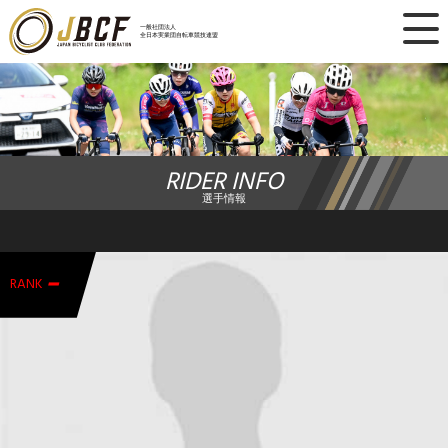
×
一般社団法人
全日本実業団自転車競技連盟
ニュース
レース日程
RIDER INFO
ランキング
選手情報
レース結果
-
チーム・選手
RANK
競技ガイド
加盟・登録
エントリー