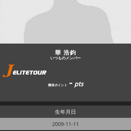
JBCF ROAD SERIESとは
華 浩鈞
いつものメンバー
-
pts
獲得ポイント
生年月日
2009-11-11