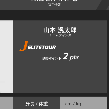
選手情報
山本 滉太郎
チームフィンズ
2
pts
獲得ポイント
身長 / 体重
cm / kg