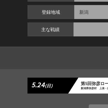
登録地域
新潟
主な戦績
5.24
第5回弥彦ロ
(日)
新潟県弥彦村 上泉 -