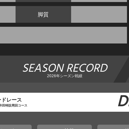
脚質
SEASON RECORD
2026年シーズン戦績
D
ードレース
 井田特設周回コース