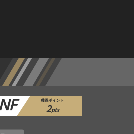
NF
獲得ポイント
2
pts