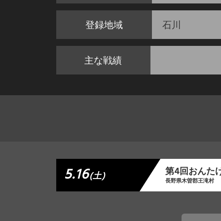
登録地域
石川
主な戦績
5.16
第4回おんた
(土)
長野県木曽郡王滝村