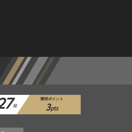
27
獲得ポイント
3
位
pts