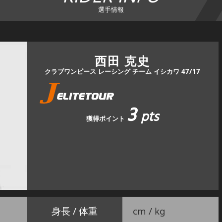
選手情報
西田 克史
クラブワンピース レーシング チーム イシカワ 47/17
3
pts
獲得ポイント
身長 / 体重
cm / kg