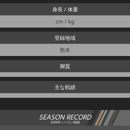
身長 / 体重
cm / kg
登録地域
熊本
脚質
主な戦績
SEASON RECORD
2026年シーズン戦績