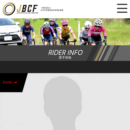
×
一般社団法人
全日本実業団自転車競技連盟
ニュース
レース日程
RIDER INFO
ランキング
選手情報
レース結果
-
チーム・選手
RANK
競技ガイド
加盟・登録
エントリー