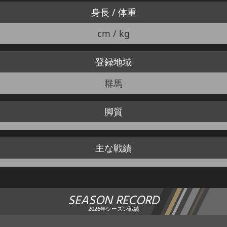
身長 / 体重
cm / kg
登録地域
群馬
脚質
主な戦績
SEASON RECORD
2026年シーズン戦績