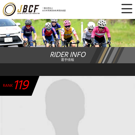
×
一般社団法人
全日本実業団自転車競技連盟
ニュース
レース日程
RIDER INFO
ランキング
選手情報
レース結果
119
チーム・選手
RANK
競技ガイド
加盟・登録
エントリー