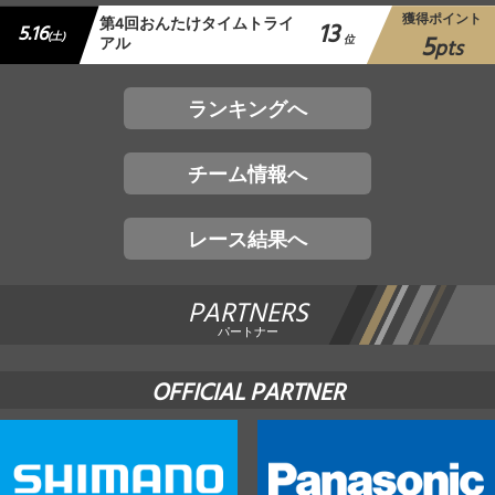
獲得ポイント
第4回おんたけタイムトライ
13
5.16
5
(土)
アル
位
pts
ランキングへ
チーム情報へ
レース結果へ
PARTNERS
パートナー
OFFICIAL PARTNER