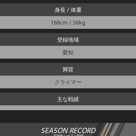
身長 / 体重
168cm / 56kg
登録地域
愛知
脚質
クライマー
主な戦績
SEASON RECORD
2026年シーズン戦績