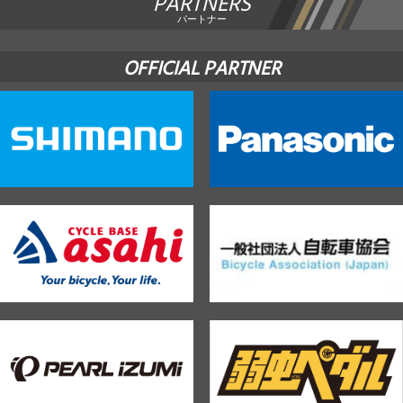
PARTNERS
パートナー
OFFICIAL PARTNER