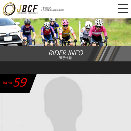
×
一般社団法人
全日本実業団自転車競技連盟
ニュース
レース日程
RIDER INFO
ランキング
選手情報
レース結果
59
チーム・選手
RANK
競技ガイド
加盟・登録
エントリー