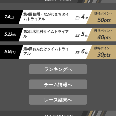
獲得ポイント
第4回信州・ながわまちタイ
4
7.4
E3
50
(土)
ムトライアル
位
pts
獲得ポイント
第2回木祖村タイムトライア
5
5.23
E3
40
(土)
ル
位
pts
獲得ポイント
第4回おんたけタイムトライ
6
5.16
E3
30
(土)
アル
位
pts
ランキングへ
チーム情報へ
レース結果へ