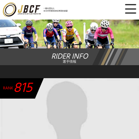
×
一般社団法人
全日本実業団自転車競技連盟
ニュース
レース日程
RIDER INFO
ランキング
選手情報
レース結果
815
チーム・選手
RANK
競技ガイド
加盟・登録
エントリー