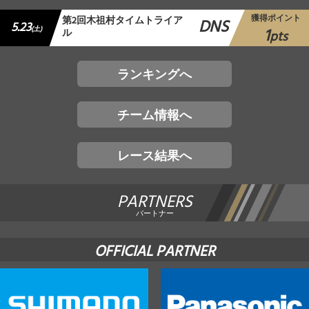
獲得ポイント
第2回木祖村タイムトライア
DNS
5.23
1
(土)
ル
pts
ランキングへ
チーム情報へ
レース結果へ
PARTNERS
パートナー
OFFICIAL PARTNER