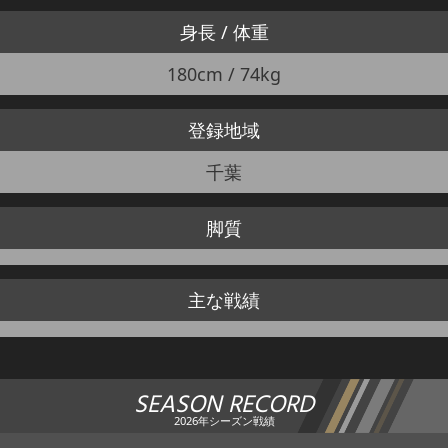
身長 / 体重
180cm / 74kg
登録地域
千葉
脚質
主な戦績
SEASON RECORD
2026年シーズン戦績