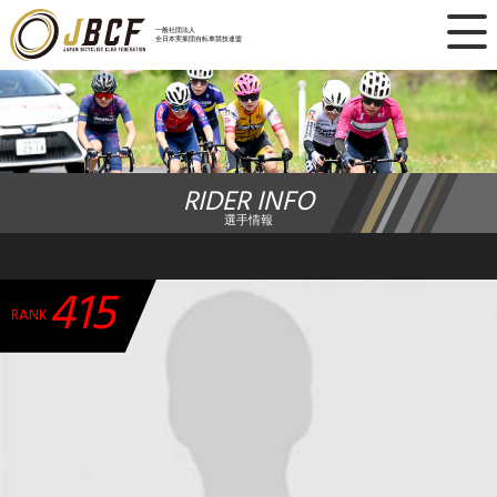
×
一般社団法人
全日本実業団自転車競技連盟
ニュース
レース日程
RIDER INFO
ランキング
選手情報
レース結果
415
チーム・選手
RANK
競技ガイド
加盟・登録
エントリー