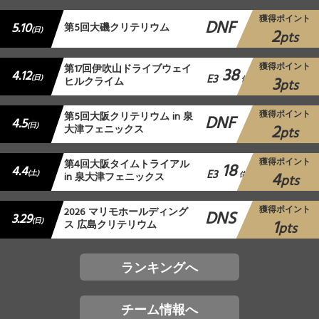
獲得ポイント
DNF
5.10
第5回大磯クリテリウム
2
(日)
pts
獲得ポイント
第17回伊吹山ドライブウェイ
38
4.12
E3
3
(日)
ヒルクライム
位
pts
獲得ポイント
第5回大阪クリテリウム in 泉
DNF
4.5
2
(日)
大津フェニックス
pts
獲得ポイント
第4回大阪タイムトライアル
18
4.4
E3
4
(土)
in 泉大津フェニックス
位
pts
獲得ポイント
2026 マリモホールディング
DNS
3.29
1
(日)
ス 広島クリテリウム
pts
ランキングへ
チーム情報へ