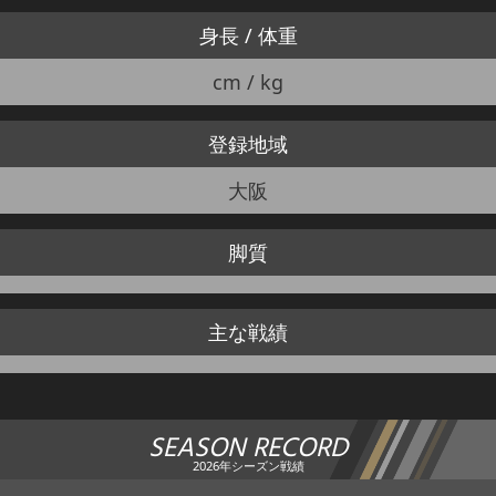
身長 / 体重
cm / kg
登録地域
大阪
脚質
主な戦績
SEASON RECORD
2026年シーズン戦績