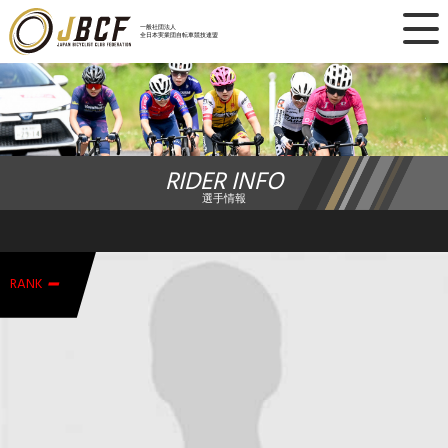
×
一般社団法人
全日本実業団自転車競技連盟
ニュース
レース日程
RIDER INFO
ランキング
選手情報
レース結果
-
チーム・選手
RANK
競技ガイド
加盟・登録
エントリー