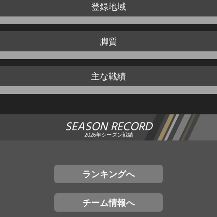
登録地域
脚質
主な戦績
SEASON RECORD
2026年シーズン戦績
ランキングへ
チーム情報へ