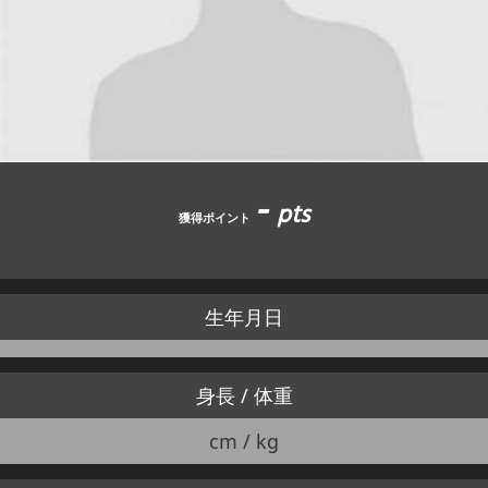
JBCF ROAD SERIESとは
-
pts
獲得ポイント
生年月日
身長 / 体重
cm / kg