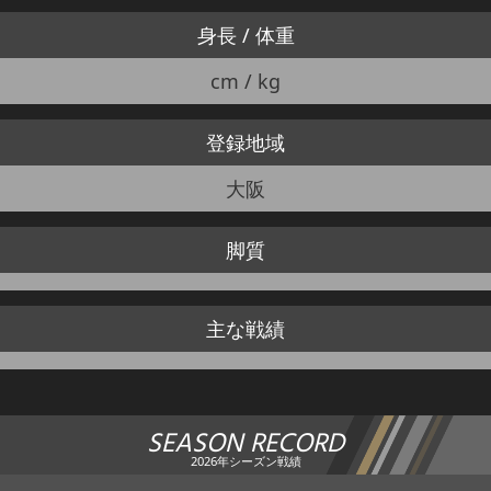
身長 / 体重
cm / kg
登録地域
大阪
脚質
主な戦績
SEASON RECORD
2026年シーズン戦績