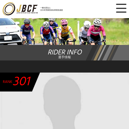
×
一般社団法人
全日本実業団自転車競技連盟
ニュース
レース日程
RIDER INFO
ランキング
選手情報
レース結果
301
チーム・選手
RANK
競技ガイド
加盟・登録
エントリー