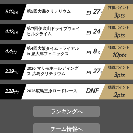
獲得ポイント
27
5.10
第5回大磯クリテリウム
E3
3
(日)
位
pts
獲得ポイント
第17回伊吹山ドライブウェイ
24
4.12
E3
3
(日)
ヒルクライム
位
pts
獲得ポイント
第4回大阪タイムトライアル
8
4.4
E3
10
(土)
in 泉大津フェニックス
位
pts
獲得ポイント
2026 マリモホールディング
27
3.29
E3
3
(日)
ス 広島クリテリウム
位
pts
獲得ポイント
DNF
3.28
2026広島三原ロードレース
2
(土)
pts
ランキングへ
チーム情報へ