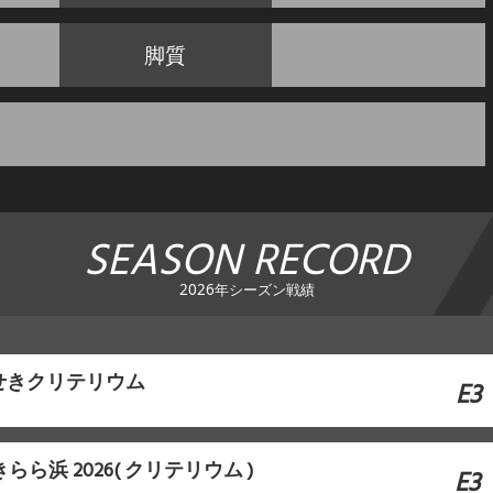
脚質
SEASON RECORD
2026年シーズン戦績
せきクリテリウム
E3
in きらら浜 2026( クリテリウム )
E3