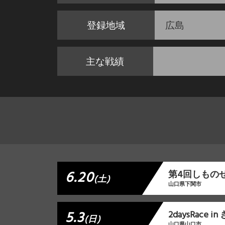
登録地域
広島
主な戦績
6.20
第4回しもの
(土)
山口県下関市
5.3
2daysRace 
(日)
山口県山口市