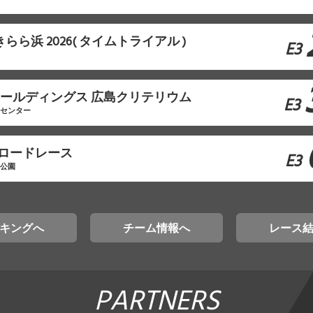
in きらら浜 2026( タイムトライアル )
E3
モホールディングス 広島クリテリウム
E3
工センター
原ロードレース
E3
林公園
キングへ
チーム情報へ
レース
PARTNERS