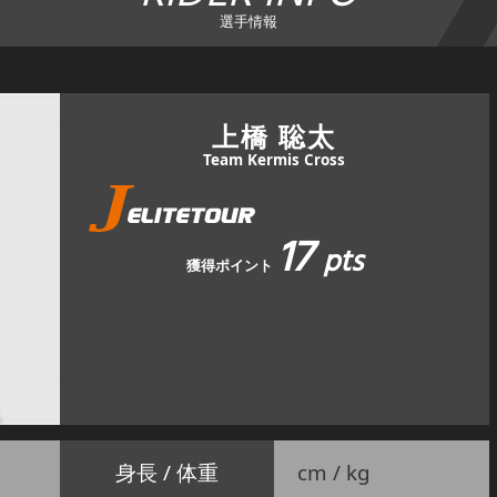
選手情報
上橋 聡太
Team Kermis Cross
17
pts
獲得ポイント
身長 / 体重
cm / kg