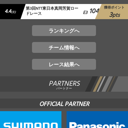
獲得ポイント
第3回NTT東日本真岡芳賀ロー
104
4.4
E3
3
(土)
ドレース
位
pts
ランキングへ
チーム情報へ
レース結果へ
PARTNERS
パートナー
OFFICIAL PARTNER