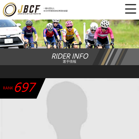
×
一般社団法人
全日本実業団自転車競技連盟
ニュース
レース日程
RIDER INFO
ランキング
選手情報
レース結果
697
チーム・選手
RANK
競技ガイド
加盟・登録
エントリー