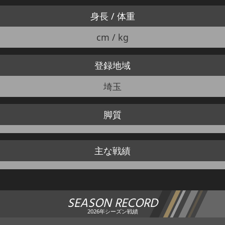
身長 / 体重
cm / kg
登録地域
埼玉
脚質
主な戦績
SEASON RECORD
2026年シーズン戦績