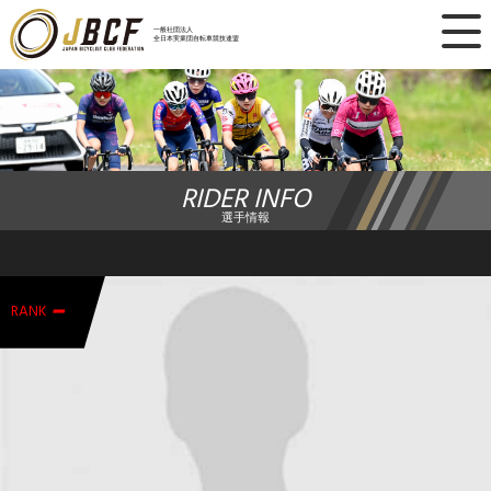
×
一般社団法人
全日本実業団自転車競技連盟
ニュース
レース日程
RIDER INFO
ランキング
選手情報
レース結果
-
チーム・選手
RANK
競技ガイド
加盟・登録
エントリー