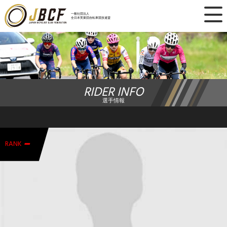
×
一般社団法人
全日本実業団自転車競技連盟
ニュース
レース日程
RIDER INFO
ランキング
選手情報
レース結果
-
チーム・選手
RANK
競技ガイド
加盟・登録
エントリー