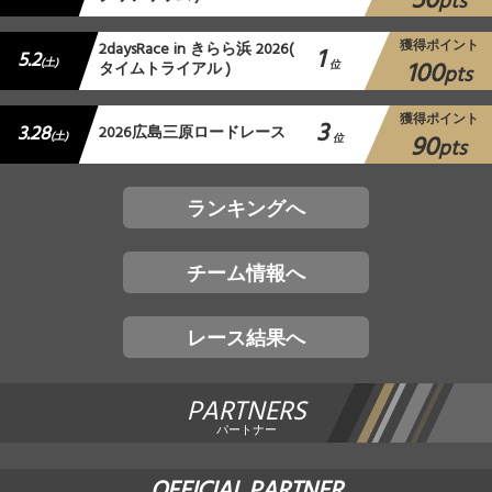
50
pts
獲得ポイント
2daysRace in きらら浜 2026(
1
5.2
100
(土)
タイムトライアル )
位
pts
獲得ポイント
3
3.28
2026広島三原ロードレース
90
(土)
位
pts
ランキングへ
チーム情報へ
レース結果へ
PARTNERS
パートナー
OFFICIAL PARTNER