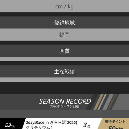
cm / kg
登録地域
福岡
脚質
主な戦績
SEASON RECORD
2026年シーズン戦績
獲得ポイント
2daysRace in きらら浜 2026(
3
5.3
(日)
クリテリウム )
位