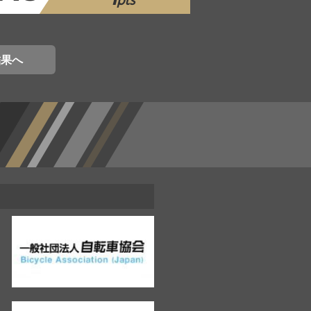
pts
結果へ