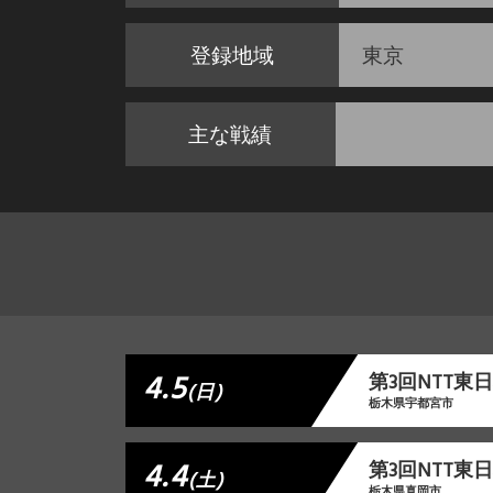
登録地域
東京
主な戦績
4.5
第3回NTT
(日)
栃木県宇都宮市
4.4
第3回NTT
(土)
栃木県真岡市