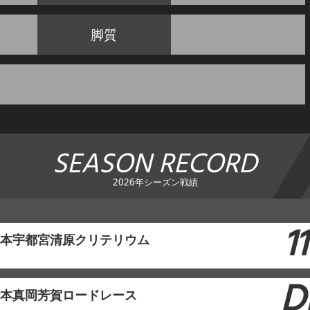
脚質
SEASON RECORD
2026年シーズン戦績
11
東日本宇都宮清原クリテリウム
D
東日本真岡芳賀ロードレース