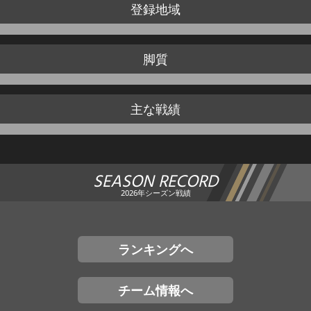
登録地域
脚質
主な戦績
SEASON RECORD
2026年シーズン戦績
ランキングへ
チーム情報へ