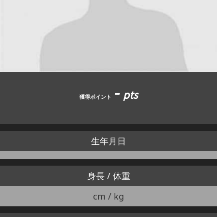
JBCF ROAD SERIESとは
-
pts
獲得ポイント
生年月日
身長 / 体重
cm / kg