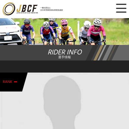
×
一般社団法人
全日本実業団自転車競技連盟
ニュース
レース日程
RIDER INFO
ランキング
選手情報
レース結果
-
チーム・選手
RANK
競技ガイド
加盟・登録
エントリー