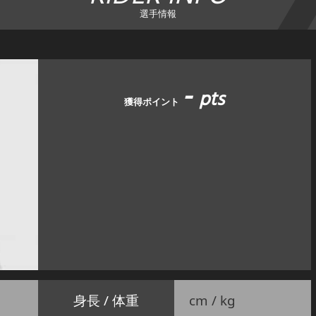
選手情報
-
pts
獲得ポイント
身長 / 体重
cm / kg