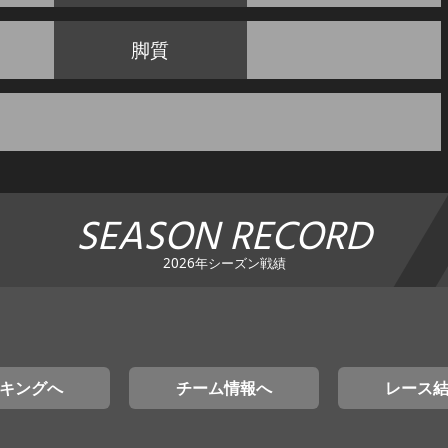
脚質
SEASON RECORD
2026年シーズン戦績
キングへ
チーム情報へ
レース