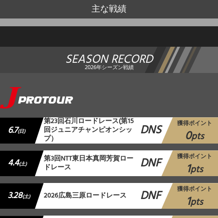
主な戦績
SEASON RECORD
2026年シーズン戦績
第23回石川ロードレース(第15
獲得ポイント
DNS
6.7
回ジュニアチャンピオンシッ
0
(日)
pts
プ）
獲得ポイント
第3回NTT東日本真岡芳賀ロー
DNF
4.4
1
(土)
ドレース
pts
獲得ポイント
DNF
3.28
2026広島三原ロードレース
1
(土)
pts