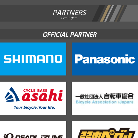
PARTNERS
パートナー
OFFICIAL PARTNER