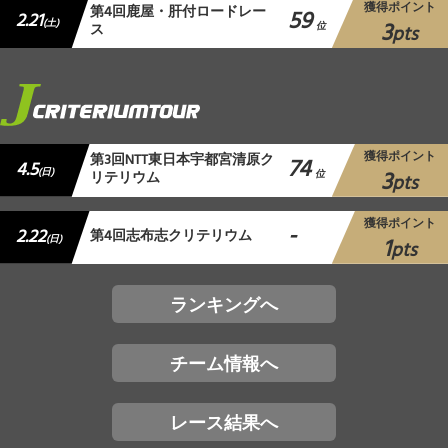
獲得ポイント
第4回鹿屋・肝付ロードレー
59
2.21
3
(土)
ス
位
pts
獲得ポイント
第3回NTT東日本宇都宮清原ク
74
4.5
3
(日)
リテリウム
位
pts
獲得ポイント
-
2.22
第4回志布志クリテリウム
1
(日)
pts
ランキングへ
チーム情報へ
レース結果へ