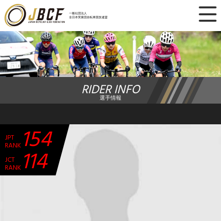
×
一般社団法人
全日本実業団自転車競技連盟
ニュース
レース日程
RIDER INFO
ランキング
選手情報
レース結果
154
JPT
チーム・選手
RANK
114
JCT
競技ガイド
RANK
加盟・登録
エントリー