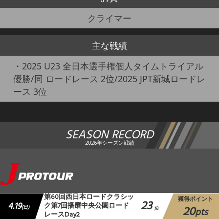
クライマー
主な戦績
・2025 U23 全日本選手権個人タイムトライアル
優勝/同 ロードレース 2位/2025 JPT新城ロードレ
ース 3位
SEASON RECORD
2026年シーズン戦績
第60回西日本ロードクラシッ
獲得ポイント
23
4.19
ク第7回播磨中央公園ロード
20
(日)
位
pts
レースDay2