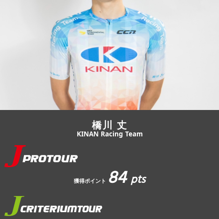
JBCF ROAD SERIESとは
橋川 丈
KINAN Racing Team
84
pts
獲得ポイント