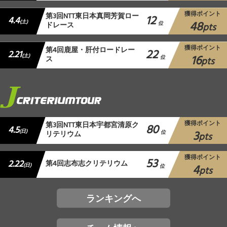
獲得ポイント
第3回NTT東日本真岡芳賀ロー
12
4.4
48
(土)
ドレース
位
pts
獲得ポイント
第4回鹿屋・肝付ロードレー
22
2.21
16
(土)
ス
位
pts
獲得ポイント
第3回NTT東日本宇都宮清原ク
80
4.5
3
(日)
リテリウム
位
pts
獲得ポイント
53
2.22
第4回志布志クリテリウム
4
(日)
位
pts
ランキングへ