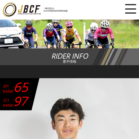
×
一般社団法人
全日本実業団自転車競技連盟
ニュース
レース日程
RIDER INFO
ランキング
選手情報
レース結果
65
JPT
チーム・選手
RANK
97
JCT
競技ガイド
RANK
加盟・登録
エントリー