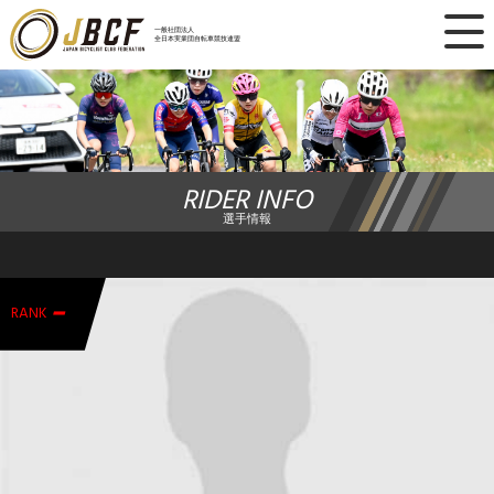
×
一般社団法人
全日本実業団自転車競技連盟
ニュース
レース日程
RIDER INFO
ランキング
選手情報
レース結果
-
チーム・選手
RANK
競技ガイド
加盟・登録
エントリー