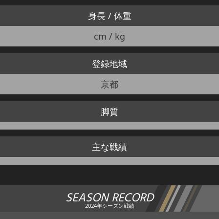
身長 / 体重
cm / kg
登録地域
京都
脚質
主な戦績
SEASON RECORD
2024年シーズン戦績