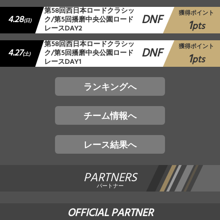
第58回西日本ロードクラシッ
獲得ポイント
DNF
4.28
ク/第5回播磨中央公園ロード
1
(日)
pts
レースDAY2
第58回西日本ロードクラシッ
獲得ポイント
DNF
4.27
ク/第5回播磨中央公園ロード
1
(土)
pts
レースDAY1
ランキングへ
チーム情報へ
レース結果へ
PARTNERS
パートナー
OFFICIAL PARTNER